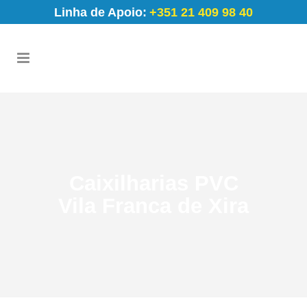
Linha de Apoio:
+351 21 409 98 40
Caixilharias PVC
Vila Franca de Xira